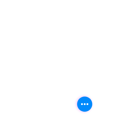
Opdrachtgever.
4. Annulering door de Opdrachtgever
dient schriftelijk te geschieden.
Artikel 8. Duur en beëindiging van de
overeenkomst
De overeenkomst wordt in overleg
aangegaan voor bepaalde tijd en zal van
rechtswege eindigen wanneer deze is
afgerond.
Opdrachtgever erkent dat de duur en de
planning van de opdracht kunnen
worden beïnvloed door allerlei
onvoorziene factoren, waaronder