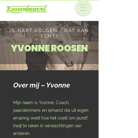
JE HART VOLGEN... DAT KAN
ECHT!
YVONNE ROOSEN
Over mij – Yvonne
Mijn naam is Yvonne. Coach,
paardenmens en iemand die uit eigen
ervaring weet hoe het voelt om jezelf
kwijt te raken in verwachtingen van
anderen.