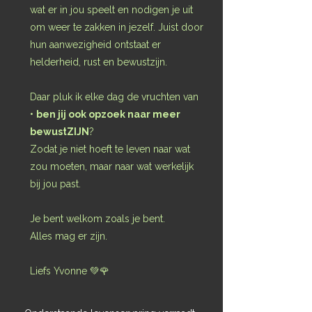
wat er in jou speelt en nodigen je uit
om weer te zakken in jezelf. Juist door
hun aanwezigheid ontstaat er
helderheid, rust en bewustzijn.
Daar pluk ik elke dag de vruchten van
•
ben jij ook opzoek naar meer
bewustZIJN
?
Zodat je niet hoeft te leven naar wat
zou moeten, maar naar wat werkelijk
bij jou past.
Je bent welkom zoals je bent.
Alles mag er zijn.
Liefs Yvonne 💚🌹