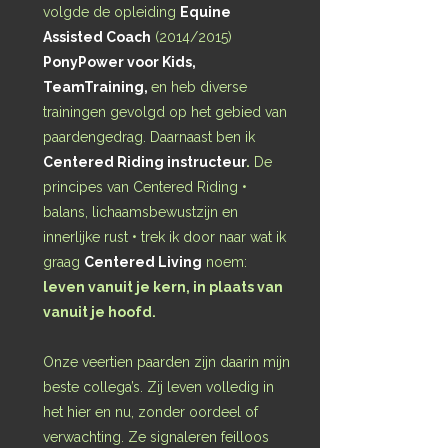
volgde de opleiding
Equine
Assisted Coach
(2014/2015)
PonyPower voor Kids,
TeamTraining,
en heb diverse
trainingen gevolgd op het gebied van
paardengedrag. Daarnaast ben ik
Centered Riding instructeur
.
De
principes van Centered Riding •
balans, lichaamsbewustzijn en
innerlijke rust • trek ik door naar wat ik
graag
Centered Living
noem:
leven vanuit je kern, in plaats van
vanuit je hoofd.
Onze veertien paarden zijn daarin mijn
beste collega’s. Zij leven volledig in
het hier en nu, zonder oordeel of
verwachting. Ze signaleren feilloos