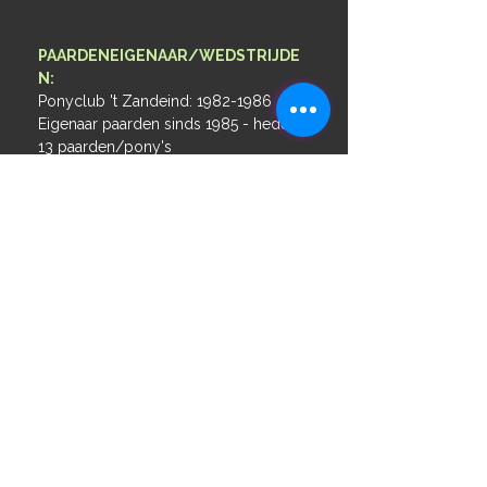
PAARDENEIGENAAR/WEDSTRIJDE
N:
Ponyclub 't Zandeind:
1982-1986
Eigenaar paarden sinds 1985 - heden
13 paarden/pony's
3 eigen gefokte friezen opgeleid tot Z
nivo en 2 ZZ-licht nivo.
1996 Brabantse kampioenschappen
M1 nivo, Royke
2002 2e Nederlandse
kampioenschappen Fries paard Z2
nivo, Royke
2003 Kringkampioen Z2, Idske
2004 4e Nederlandse
kampioenschappen Fries paard Z2
nivo, Idske
2004 1e ZZ-licht Houten, Royke