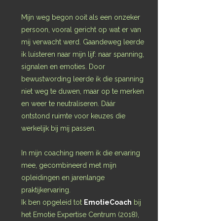
Mijn weg begon ooit als een onzeker
persoon, vooral gericht op wat er van
mij verwacht werd. Gaandeweg leerde
ik luisteren naar mijn lijf: naar spanning,
signalen en emoties. Door
bewustwording leerde ik die spanning
niet weg te duwen, maar op te merken
en weer te neutraliseren. Dáár
ontstond ruimte voor keuzes die
werkelijk bij mij passen.
In mijn coaching neem ik die ervaring
mee, gecombineerd met mijn
opleidingen en jarenlange
praktijkervaring.
Ik ben opgeleid tot
EmotieCoach
bij
het Emotie Expertise Centrum (2018),