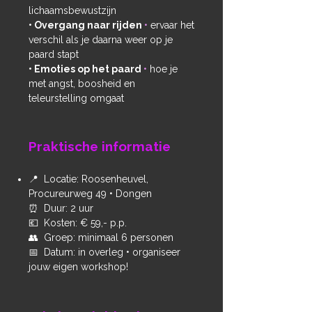
lichaamsbewustzijn
• Overgang naar rijden
•
ervaar het
verschil als je daarna weer op je
paard stapt
• Emoties op het paard
•
h
oe je
met angst, boosheid en
teleurstelling omgaat
Praktische informatie
📍 Locatie: Roosenheuvel,
Procureurweg 49 • Dongen
⏰ Duur: 2 uur
💶 Kosten: € 59,- p.p.
👥 Groep: minimaal 6 personen
📅 Datum: in overleg • organiseer
jouw eigen workshop!