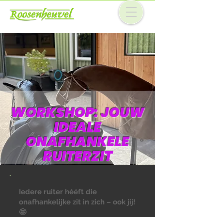
WORKSHOP: JOUW
IDEALE
ONAFHANKELE
RUITERZIT
Iedere ruiter hééft die
onafhankelijke zit in zich – ook jij!
🤩