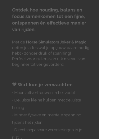
Ontdek hoe houding, balans en
focus samenkomen tot een fijne,
ontspannen én effectieve manier
van rijden.
Met de
Horse Simulators Joker & Magic
oefen je alles wat je op jouw paard nodig
hebt • zonder druk of spanning!
Perfect voor ruiters van elk niveau, van
beginner tot ver gevorderd.
💚 Wat kun je verwachten
• Meer zelfvertrouwen in het zadel
• De juiste kleine hulpen met de juiste
timing
• Minder fysieke en mentale spanning
tijdens het rijden
• Direct toepasbare verbeteringen in je
rijstijl