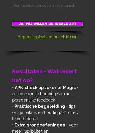
• Een betere connectie met je paard
Ben jij er klaar voor
?
JA, WIJ WILLEN DE IDEALE ZIT!
Beperkte plaatsen beschikbaar!
Resultaten • Wat levert
het op?
•
APK-check op Joker of Magic
•
analyse van je houding/zit met
persoonlijke feedback
• Praktische begeleiding
•
tips
om je balans en houding/zit direct
te verbeteren
• Extra grondoefeningen
•
voor
meer flexibiliteit en