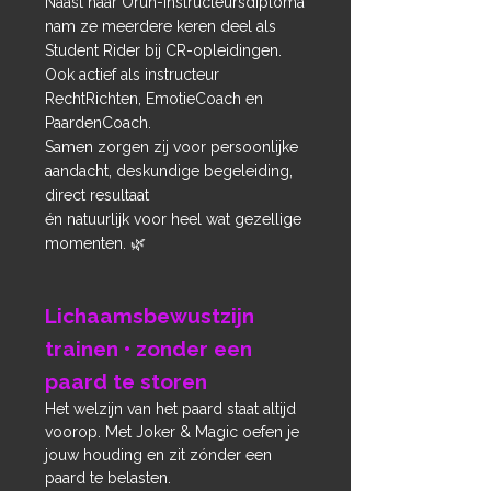
Naast haar Orun-instructeursdiploma
nam ze meerdere keren deel als
Student Rider bij CR-opleidingen.
Ook actief als instructeur
RechtRichten, EmotieCoach en
PaardenCoach.
Samen zorgen zij voor persoonlijke
aandacht, deskundige begeleiding,
direct resultaat
én natuurlijk voor heel wat gezellige
momenten. 🌿
Lichaamsbewustzijn
trainen • zonder een
paard te storen
Het welzijn van het paard staat altijd
voorop. Met Joker & Magic oefen je
jouw houding en zit zónder een
paard te belasten.