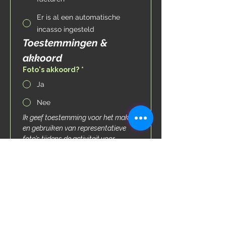
Er is al een automatische
incasso ingesteld
Toestemmingen & 
akkoord
Foto's akkoord?
*
Ja
Nee
Ik geef toestemming voor het maken 
en gebruiken van representatieve 
foto’s tijdens de activiteit voor 
leermateriaal, website en social 
media.
AVG akkoord?
*
Ja
Nee
In het kader van de wet AVG 