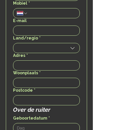
Mobiel
*
E-mail
Adres
Land/regio
*
Adres
*
Woonplaats
*
Postcode
*
Over de ruiter
Geboortedatum
*