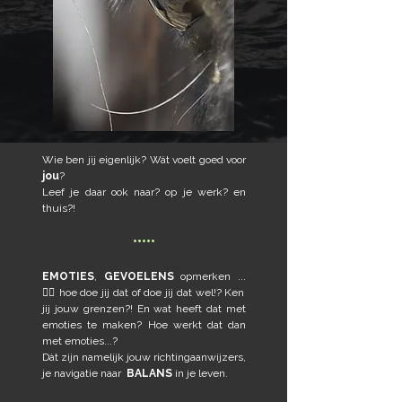
Wie ben jij eigenlijk? Wát voelt goed voor
jou
?
Leef je daar ook naar? op je werk? en
thuis?!
•••••
EMOTIES
,
GEVOELENS
opmerken ...
🤷‍♀️ hoe doe jij dat of doe jij dat wel!? Ken
jij jouw grenzen?!
En wat heeft dat met
emoties te maken? Hoe werkt dat dan
met emoties...?
Dàt zijn namelijk jouw richtingaanwijzers,
je navigatie naar
BALANS
in je leven.