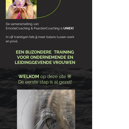
De samensmelting van
EmotieCoaching & PaardenCoaching is
UNIEK!
In vijf trainingen heb jij meer balans tussen werk
en privé.
EEN BIJZONDERE TRAINING
VOOR
ONDERNEMENDE EN
LEIDINGGEVENDE VROUWEN
WELKOM
op deze site 🌸
De eerste stap is al gezet!