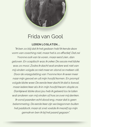
Frida van Gool
LEREN LOSLATEN...
"Ik ben zo blij dat ik het gedaan heb! Ik kende deze
vorm van coaching niet, maar het is zo effectief. Dat zei
Yvonne ook van te voren, maar eerst zien, dan
geloven. En sceptisch was ik zeker. De sessie met Idske
was zo mooi. Zodra ik dacht wat andere wel niet van
mij vinden volgde ze niet meer en stond ze meteen stil.
Door de vraagstelling van Yvonne kon ik weer meer
naar mijn gevoel en uit mijn hoofd komen. En prompt
volgde Idske weer. De eerste keer dacht ik dat is toeval,
maar iedere keer als ik in mijn hoofd kwam stopte ze.
Dankjewel Idske door jou heb ik geleerd los te laten
wat anderen van mij vinden of hoe ze over mij denken.
Ik vond paarden echt dood eng, maar dat is geen
belemmering. De eerste keer zijn we begonnen buiten
het paddock, maar al snel voelde ik mezelf op mijn
gemak en ben ik bij het paard gegaan".