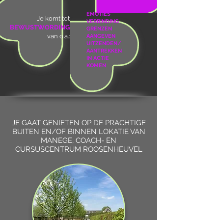
EMOTIES
Je komt tot
VERBINDING
BEWUSTWORDING
GRENZEN
van o.a.:
AANGEVEN
UITZENDEN/
AANTREKKEN
IN ACTIE
KOMEN
JE GAAT GENIETEN OP DE PRACHTIGE
BUITEN EN/OF BINNEN LOKATIE VAN
MANEGE, COACH- EN
CURSUSCENTRUM ROOSENHEUVEL