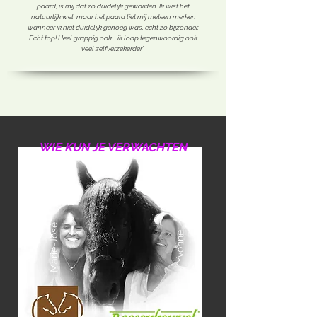
paard, is mij dat zo duidelijk geworden. Ik wist het
natuurlijk wel, maar het paard liet mij meteen merken
wanneer ik niet duidelijk genoeg was, echt zo bijzonder.
Echt top! Heel grappig ook... ik loop tegenwoordig ook
veel zelfverzekerder".
WIE KUN JE VERWACHTEN
Marie-José
Yvonne