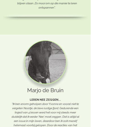
blijven staan. Zo mooi om op die manier te leren
ontspannen".
Marjo de Bruin
LEREN NEE ZEGGEN...
"Ik ben enorm geholpen door Yvonne en vooral niet te
vergeten Noortje, de lieve rustige fjord. Gedurende een
traject van 4 lessen werd het voor mij steeds meer
duidelijk dat ik eerder 'Nee' moet zeggen. Dat is altijd al
een issue in mijn leven, daardoor ben ik ook mezelf
helemaal voorbij gelopen. Door de reacties van het