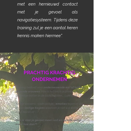
met een hernieuwd contact
met je gevoel als
navigatiesysteem. Tijdens deze
training zul je een aantal keren
kennis maken hiermee".
PRACHTIG KRACHTIG
ONDERNEMEN
Training bedoelt voor
ondernemende en/of leiding
gevende vrouwen
. Hoe is het om in je privéleven ook
de nodige ballen in de lucht houden... Lukt dat?
Kom je weleens -vaak lastige -
emoties
tegen of sta
je voor
lastige keuzes
waarvan je niet wel welke je
moet kiezen of ... ?
Heb je voor je gevoel meer rust en ruimte nodig...,
maar hoe dan?!