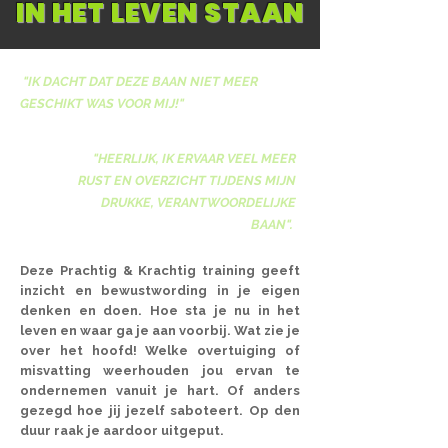
IN HET LEVEN STAAN
"
I
K DACHT DAT DEZE BAAN NIET MEER
GESCHIKT WAS VOOR MIJ!"
"
H
EERLIJK, IK ERVAAR VEEL MEER
RUST EN OVERZICHT TIJDENS MIJN
DRUKKE, VERANTWOORDELIJKE
BAAN".
Deze Prachtig & Krachtig training geeft
inzicht en bewustwording in je eigen
denken en doen. Hoe sta je nu in het
leven en waar ga je aan voorbij. Wat zie je
over het hoofd! Welke overtuiging of
misvatting weerhouden jou ervan te
ondernemen vanuit je hart. Of anders
gezegd hoe jij jezelf saboteert. Op den
duur raak je aardoor uitgeput.