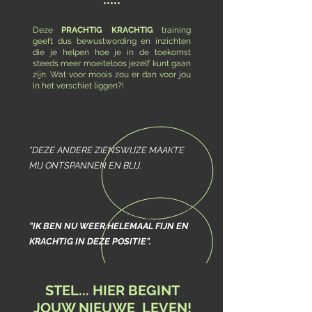
•••••
Deze
PRACHTIG KRACHTIG
training
geeft dus bewustwording en inzichten
die je helpen hoe je in de toekomst
steeds meer moeiteloos jezelf kunt gaan
zijn. Wat voor moois zou er dan voor jou
in het verschiet liggen?!
"DEZE ANDERE ZIENSWIJZE MAAKTE
MIJ ONTSPANNEN EN BLIJ.
"
I
K BEN NU WEER HELEMAAL FIJN EN
KRACHTIG IN DEZE POSITIE".
STEL... HIER BEGINT
JOUW NIEUWE LEVEN!