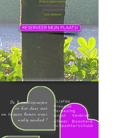
Dààr is deze training
PRACHTIG KRACHTIG
ONDERNEMEN
voor bedoelt.
RESERVEER MIJN PLAATS!
Liefde
De 8 emotiegroepen
Vreugde
en hoe daar mee
Verbazing
om te gaan komen waar
Angst
Verdriet
nodig aanbod !
Afkeer
Boosheid
Schaamte/schuld