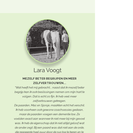
Lara Voogt
MEZELF BETER BEGRIJPEN EN MEER
ZELFVERTROUWEN...
"Wat heeft het mij gebracht... naast dat ik mezelf beter
begrijp kan ik ook beslissingen nemen om mijn hart te
volgen. Dat is echt zo fijn. Ik heb veel meer
zelfvertrouwen gekregen.
De paarden, Mac en Sjorsje, maakten echt het verschil.
Ik heb voorheen ook gewone coachsessies gedaan,
maar de paarden voegen een dementie toe. Ze
voelden exact aan wanneer ik niet meer bij mijn gevoel
was. Ik heb de eigenschap dat ik niet altijd geloof wat
de ander zegt. Bij een paard was dat niet aan de orde,
die reageerde heel puur door de rug toe te keren en te