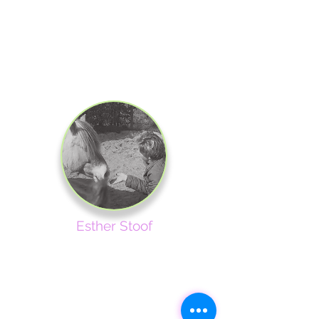
Enthousiaste teamleden
" Een fantastische combi van inhoud, inspiratie en
ontspanning bleek het recept voor een geslaagde
middag met onze medewerkers. Iedereen was
enthousiast over deze manier van training. "
Esther Stoof
Zo duidelijk en toepassend
" Het traject van 5 trainingen met de paarden heeft
mij enorm geholpen in positiviteit, kracht en
zelfvertrouwen. Ik heb gevonden wat bij mij past,
wat ik voel en dat ik op mezelf kan vertrouwen.
Yvonne voelt goed aan wat nodig is in het moment.