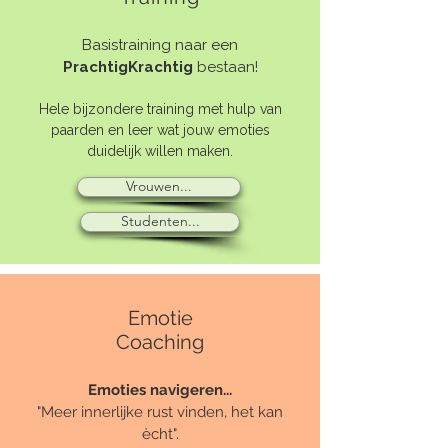
Basistraining naar een
PrachtigKrachtig
bestaan!
Hele bijzondere training met hulp van
paarden en leer wat jouw emoties
duidelijk willen maken.
Vrouwen...
Studenten...
Emotie
Coaching
Emoties navigeren...
"Meer innerlijke rust vinden, het kan
ècht".