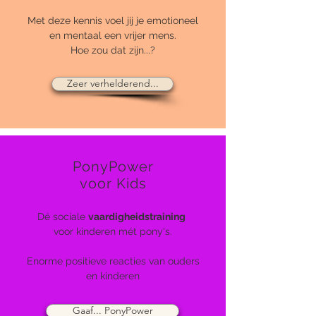
Met deze kennis voel jij je emotioneel
en mentaal een vrijer mens.
Hoe zou dat zijn...?
Zeer verhelderend...
PonyPower
voor Kids
Dé sociale
vaardigheidstraining
​
​voor kinderen mét pony's.
Enorme positieve reacties van ouders
en kinderen
Gaaf... PonyPower