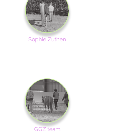
Sophie Zuthen
Niet verwacht!!
​"Dit is zo gaaf om te ervaren.
​Ik had vrijwel direct door waar ik mezelf saboteerde.
Wat een inzicht... Ik voel me ècht vrij nu!"
GGZ team