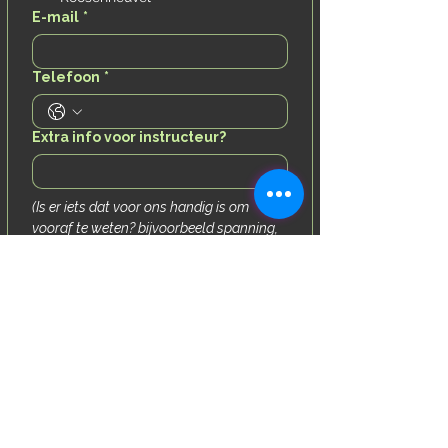
E-mail
*
Telefoon
*
Extra info voor instructeur?
(Is er iets dat voor ons handig is om 
vooraf te weten? bijvoorbeeld spanning, 
angst, lichamelijke aandachtspunten, 
allergieën of andere bijzonderheden)
Datum
Toestemmingen & akkoord
Foto's akkoord
Ik geef toestemming voor het 
maken en gebruiken van foto’s 