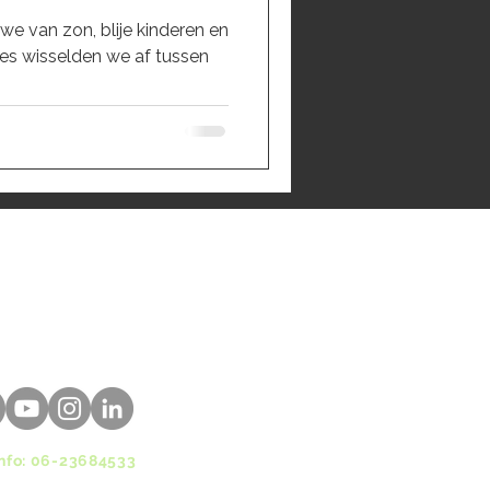
 we van zon, blije kinderen en
jes wisselden we af tussen
Info: 06-23684533