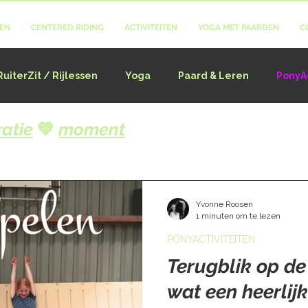
SEN
CENTERED RIDING
ACTIVITEITEN
YOGA MET PAARDEN
C
RuiterZit / Rijlessen
Yoga
Paard & Leren
PonyAc
atie
💚
moment
Yvonne Roosen
1 minuten om te lezen
PONYACTIVITEITEN
Terugblik op d
wat een heerlijk