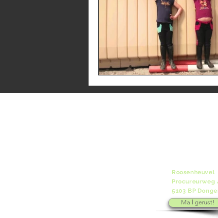
Roosenheuvel
Procureurweg 
5103 BP Donge
Mail gerust!