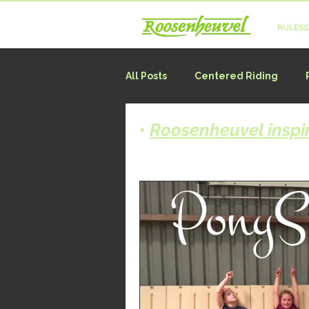
RIJLES
All Posts
Centered Riding
•
Roosenheuvel inspir