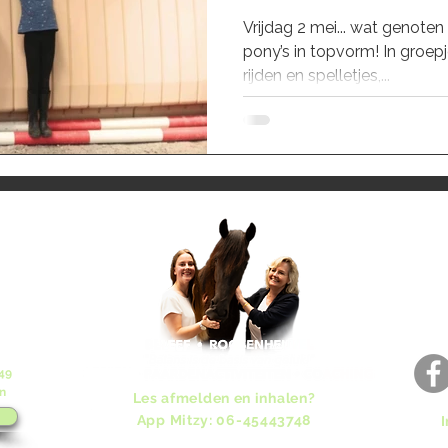
Vrijdag 2 mei... wat genoten
pony’s in topvorm! In groep
rijden en spelletjes,...
49
n
Les afmelden en inhalen?
App Mitzy: 06-45443748