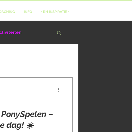
OACHING
INFO
• RH INSPIRATIE •
tiviteiten
e PonySpelen –
e dag! ☀️